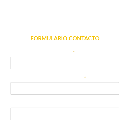
FORMULARIO CONTACTO
Nombre
*
Correo electrónico
*
Teléfono
En qué podemos ayudarle