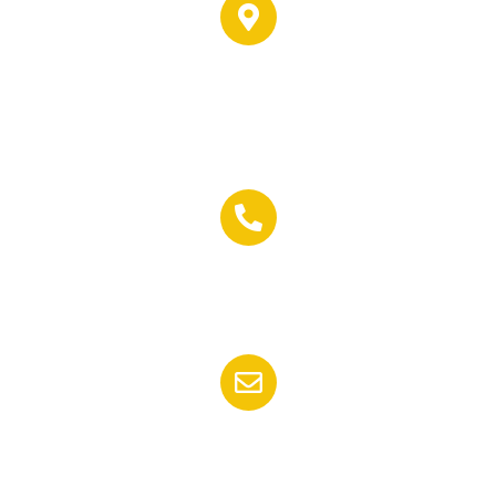
Dirección:
C/ Padre Joaquin Reina, 5,
04009 Almería
Teléfono:
(+34) 950 17 71 16
Email:
jesuscano@inmobiliariacano.es