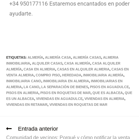
+34 950177116 Estaremos encantados en poder
ayudarte.
ETIQUETAS:
ALMERÍA
,
ALMERÍA CASA
,
ALMERÍA CASAS
,
ALMERIA
INMOBILIARIA
,
ALQUILER CASAS
,
CASA ALMERÍA
,
CASA ALQUILER
ALMERÍA
,
CASA EN ALMERIA
,
CASAS EN ALQUILER ALMERIA
,
CASAS EN
VENTA ALMERIA
,
COMPRO PISO
,
HEREDADA
,
INMOBILIARIA ALMERÍA
,
INMOBILIARIA CANO
,
INMOBILIARIA EN ALMERIA
,
INMOBILIARIAS EN
ALMERIA
,
LA CANO
,
LA SEPARACIÓN DE BIENES
,
PISOS EN AGUADULCE
,
PISOS EN ALMERIA
,
PISOS EN ROQUETAS DE MAR
,
QUE ES ALBACEA
,
QUE
ES UN ALBACEA
,
VIVIENDAS EN AGUADULCE
,
VIVIENDAS EN ALMERIA
,
VIVIENDAS EN RETAMAR
,
VIVIENDAS EN ROQUETAS DE MAR
Entrada anterior
Comunidad de vecinos: Porqué y cómo notificar la venta