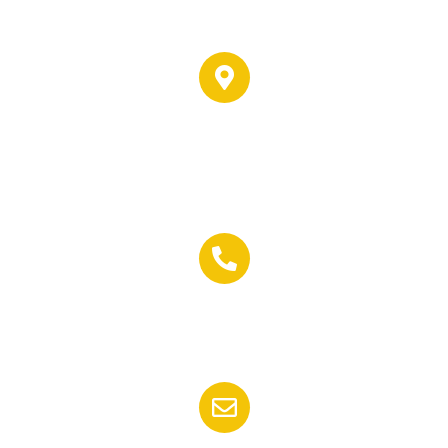
Dirección:
C/ Padre Joaquin Reina, 5,
04009 Almería
Teléfono:
(+34) 950 17 71 16