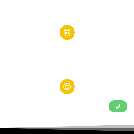
Email:
jesuscano@inmobiliariacano.es
Horarios
Lunes a Viernes:
de 10:00 a 14:00 - 17:00 a 20:00 h
Redes Sociales: