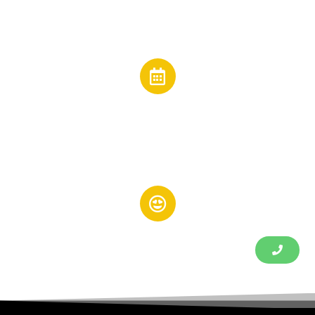
Email:
jesuscano@inmobiliariacano.es
Horarios
Lunes a Viernes:
de 10:00 a 14:00 - 17:00 a 20:00 h
Redes Sociales: