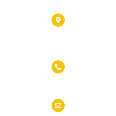
Dirección:
C/ Padre Joaquin Reina, 5,
04009 Almería
Teléfono:
(+34) 950 17 71 16