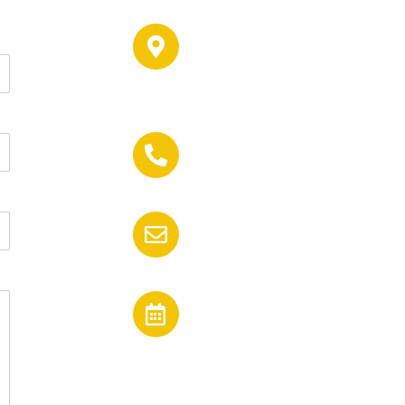
Dirección:
C/ Padre Joaquin Reina, 5,
04009 Almería
Teléfono:
(+34) 950 17 71 16
Email:
jesuscano@inmobiliariacano
Horarios
Lunes a Viernes:
de 10:00 a 14:00 - 17:00 a
20:00 h