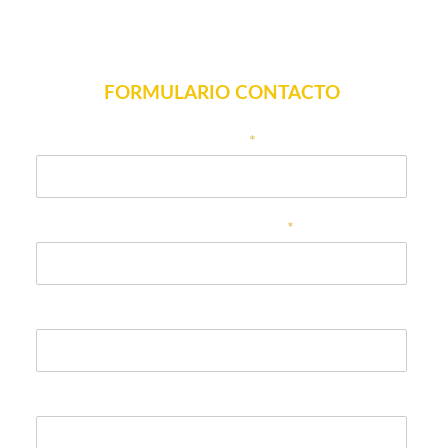
FORMULARIO CONTACTO
Nombre
*
Correo electrónico
*
Teléfono
En qué podemos ayudarle