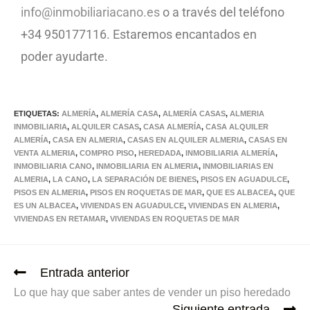
info@inmobiliariacano.es
o a través del teléfono
+34 950177116. Estaremos encantados en
poder ayudarte.
ETIQUETAS:
ALMERÍA
,
ALMERÍA CASA
,
ALMERÍA CASAS
,
ALMERIA
INMOBILIARIA
,
ALQUILER CASAS
,
CASA ALMERÍA
,
CASA ALQUILER
ALMERÍA
,
CASA EN ALMERIA
,
CASAS EN ALQUILER ALMERIA
,
CASAS EN
VENTA ALMERIA
,
COMPRO PISO
,
HEREDADA
,
INMOBILIARIA ALMERÍA
,
INMOBILIARIA CANO
,
INMOBILIARIA EN ALMERIA
,
INMOBILIARIAS EN
ALMERIA
,
LA CANO
,
LA SEPARACIÓN DE BIENES
,
PISOS EN AGUADULCE
,
PISOS EN ALMERIA
,
PISOS EN ROQUETAS DE MAR
,
QUE ES ALBACEA
,
QUE
ES UN ALBACEA
,
VIVIENDAS EN AGUADULCE
,
VIVIENDAS EN ALMERIA
,
VIVIENDAS EN RETAMAR
,
VIVIENDAS EN ROQUETAS DE MAR
Entrada anterior
Lo que hay que saber antes de vender un piso heredado
Siguiente entrada