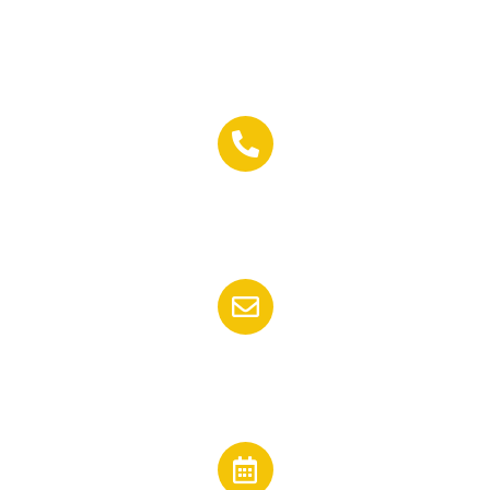
C/ Padre Joaquin Reina, 5,
04009 Almería
Teléfono:
(+34) 950 17 71 16
Email:
jesuscano@inmobiliariacano.es